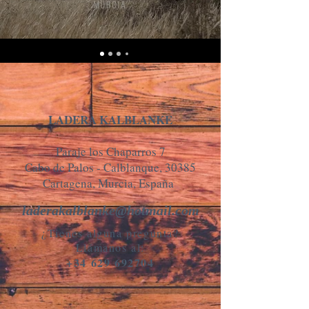
LADERA KALBLANKE
Paraje los Chaparros 7
Cabo de Palos - Calblanque, 30385
Cartagena, Murcia, España
laderakalblanke@hotmail.com
¿Tienes alguna pregunta?
Llámanos al:
+34 629 692704